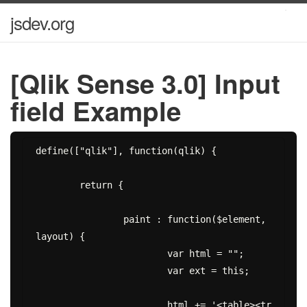
jsdev.org
[Qlik Sense 3.0] Input
field Example
define(["qlik"], function(qlik) {

	return {

		paint : function($element, 
layout) {

			var html = "";

			var ext = this;

			html += '<table><tr