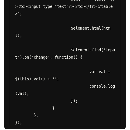
><td><input type="text"/></td></tr></table
>';

			$element.html(htm
l);

			$element.find('inpu
t').on('change', function() {

				var val = 
$(this).val() + '';

				console.log
(val);

			});

		}

	};
